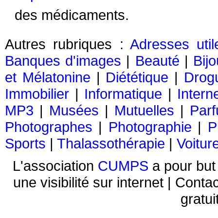
des médicaments.
Autres rubriques :
Adresses util
Banques d'images
|
Beauté
|
Bij
et Mélatonine
|
Diététique
|
Drog
Immobilier
|
Informatique
|
Intern
MP3
|
Musées
|
Mutuelles
|
Par
Photographes
|
Photographie
|
P
Sports
|
Thalassothérapie
|
Voitur
L'association
CUMPS
a pour but 
une visibilité sur internet | Conta
gratui