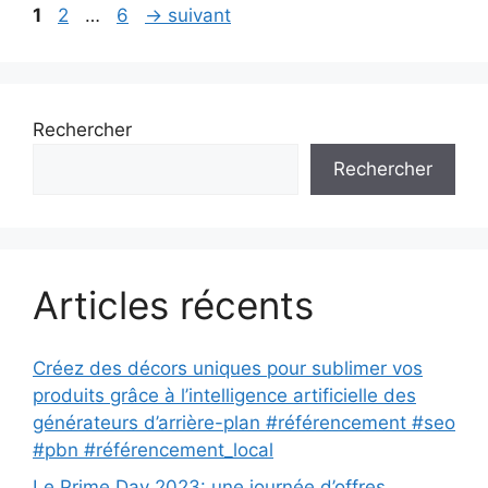
Page
Page
Page
1
2
…
6
→
suivant
Rechercher
Rechercher
Articles récents
Créez des décors uniques pour sublimer vos
produits grâce à l’intelligence artificielle des
générateurs d’arrière-plan #référencement #seo
#pbn #référencement_local
Le Prime Day 2023: une journée d’offres