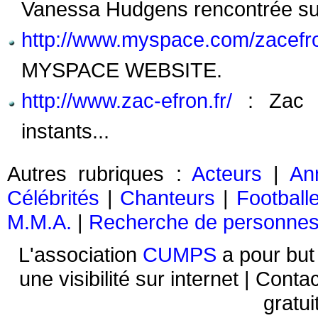
Vanessa Hudgens rencontrée sur
http://www.myspace.com/zacefr
MYSPACE WEBSITE.
http://www.zac-efron.fr/
: Zac E
instants...
Autres rubriques :
Acteurs
|
An
Célébrités
|
Chanteurs
|
Football
M.M.A.
|
Recherche de personne
L'association
CUMPS
a pour but 
une visibilité sur internet | Conta
gratui