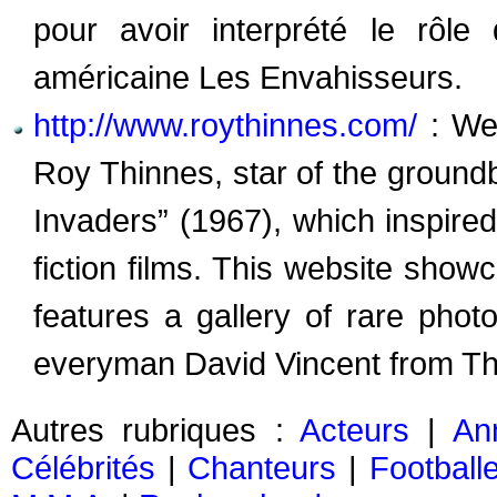
pour avoir interprété le rôl
américaine Les Envahisseurs.
http://www.roythinnes.com/
: We
Roy Thinnes, star of the groundb
Invaders” (1967), which inspir
fiction films. This website show
features a gallery of rare phot
everyman David Vincent from Th
Autres rubriques :
Acteurs
|
An
Célébrités
|
Chanteurs
|
Football